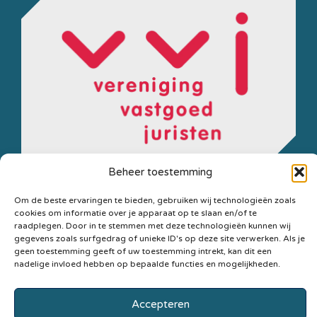
Beheer toestemming
Secretariaat
Postbus
Privacyverklaring
Om de beste ervaringen te bieden, gebruiken wij technologieën zoals
VVJ
21,
cookies om informatie over je apparaat op te slaan en/of te
Statuten
raadplegen. Door in te stemmen met deze technologieën kunnen wij
3940
gegevens zoals surfgedrag of unieke ID's op deze site verwerken. Als je
Cookiebeleid
AA
geen toestemming geeft of uw toestemming intrekt, kan dit een
Copyright ©
nadelige invloed hebben op bepaalde functies en mogelijkheden.
Doorn
2026 vvj.nl
0343 –
Accepteren
420494