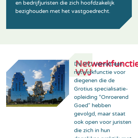
en bedrijfjuristen die zich hoofdzakelijk
bezighouden met het vastgoedrecht.
Netwerkfuncti
De VVJ vervult een
VVJ
netwerkfunctie voor
diegenen die de
Grotius specialisatie-
opleiding “Onroerend
Goed” hebben
gevolgd, maar staat
ook open voor juristen
die zich in hun