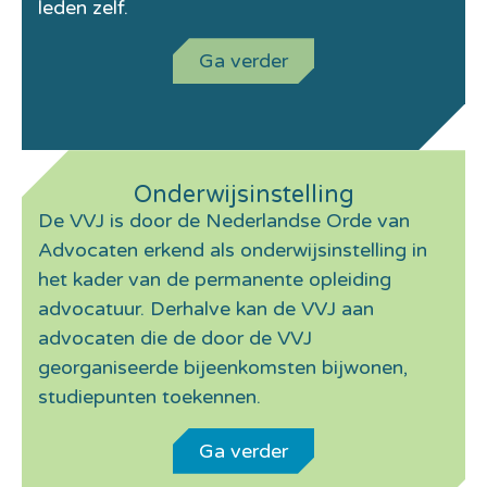
leden zelf.
Ga verder
Onderwijsinstelling
De VVJ is door de Nederlandse Orde van
Advocaten erkend als onderwijsinstelling in
het kader van de permanente opleiding
advocatuur. Derhalve kan de VVJ aan
advocaten die de door de VVJ
georganiseerde bijeenkomsten bijwonen,
studiepunten toekennen.
Ga verder