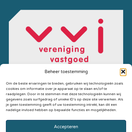
Beheer toestemming
Om de beste ervaringen te bieden, gebruiken wij technologieën zoals
cookies om informatie over je apparaat op te slaan en/of te
Secretariaat
Postbus
Privacyverklaring
raadplegen. Door in te stemmen met deze technologieën kunnen wij
gegevens zoals surfgedrag of unieke ID's op deze site verwerken. Als
VVJ
21,
Statuten
je geen toestemming geeft of uw toestemming intrekt, kan dit een
3940
nadelige invloed hebben op bepaalde functies en mogelijkheden.
Cookiebeleid
AA
Copyright ©
Doorn
Accepteren