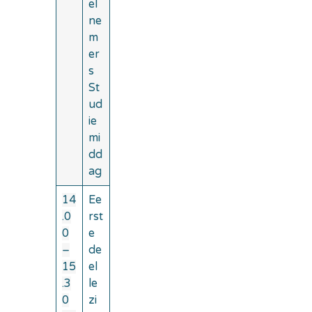
el
ne
m
er
s
St
ud
ie
mi
dd
ag
14
Ee
.0
rst
0
e
–
de
15
el
.3
le
0
zi