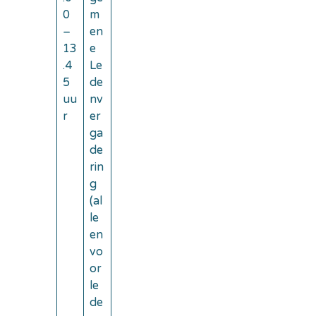
0
m
–
en
13
e
.4
Le
5
de
uu
nv
r
er
ga
de
rin
g
(al
le
en
vo
or
le
de