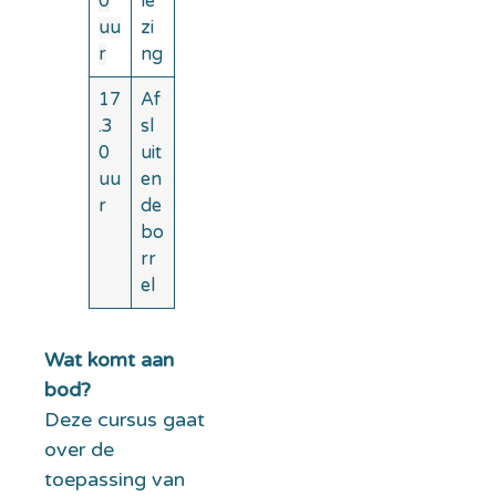
0
le
uu
zi
r
ng
17
Af
.3
sl
0
uit
uu
en
r
de
bo
rr
el
Wat komt aan
bod?
Deze cursus gaat
over de
toepassing van