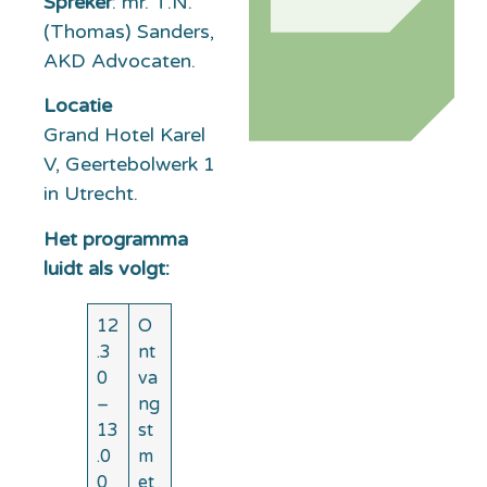
Spreker
: mr. T.N.
(Thomas) Sanders,
AKD Advocaten.
Locatie
Grand Hotel Karel
V, Geertebolwerk 1
in Utrecht.
Het programma
luidt als volgt:
12
O
.3
nt
0
va
–
ng
13
st
.0
m
0
et