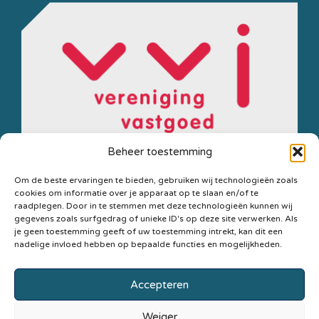
Beheer toestemming
Om de beste ervaringen te bieden, gebruiken wij technologieën zoals
cookies om informatie over je apparaat op te slaan en/of te
Secretariaat
Postbus
Privacyverklaring
raadplegen. Door in te stemmen met deze technologieën kunnen wij
gegevens zoals surfgedrag of unieke ID's op deze site verwerken. Als
VVJ
21,
Statuten
je geen toestemming geeft of uw toestemming intrekt, kan dit een
3940
nadelige invloed hebben op bepaalde functies en mogelijkheden.
Cookiebeleid
AA
Copyright ©
Doorn
Accepteren
2026 vvj.nl
0343 –
Weiger